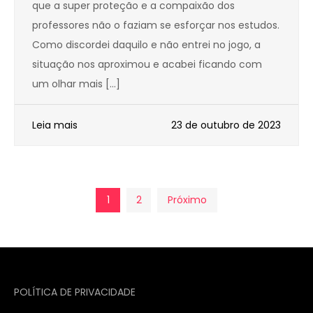
que a super proteção e a compaixão dos
professores não o faziam se esforçar nos estudos.
Como discordei daquilo e não entrei no jogo, a
situação nos aproximou e acabei ficando com
um olhar mais […]
Leia mais
23 de outubro de 2023
Paginação
1
2
Próximo
de
posts
POLÍTICA DE PRIVACIDADE