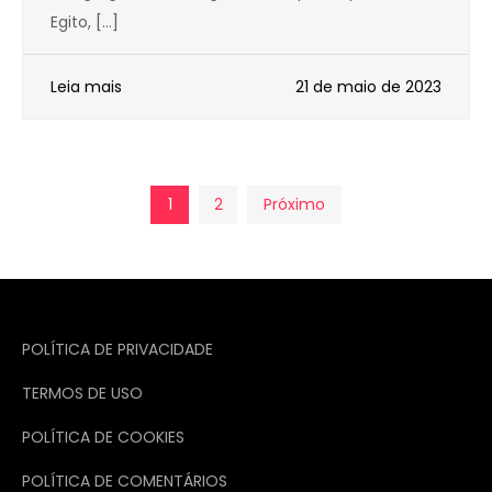
Egito, […]
Leia mais
21 de maio de 2023
Paginação
1
2
Próximo
de
posts
POLÍTICA DE PRIVACIDADE
TERMOS DE USO
POLÍTICA DE COOKIES
POLÍTICA DE COMENTÁRIOS