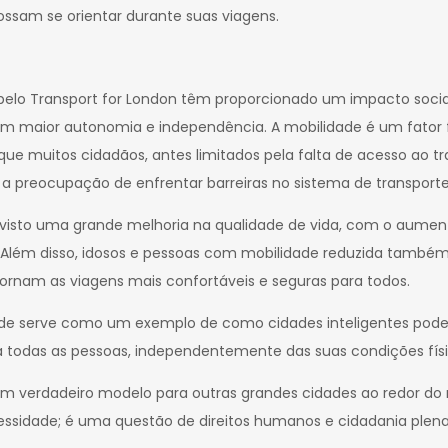
ossam se orientar durante suas viagens.
pelo Transport for London têm proporcionado um impacto social
om maior autonomia e independência. A mobilidade é um fator f
que muitos cidadãos, antes limitados pela falta de acesso ao t
em a preocupação de enfrentar barreiras no sistema de transporte
m visto uma grande melhoria na qualidade de vida, com o aume
is. Além disso, idosos e pessoas com mobilidade reduzida també
ornam as viagens mais confortáveis e seguras para todos.
de serve como um exemplo de como cidades inteligentes pode
a todas as pessoas, independentemente das suas condições físi
m verdadeiro modelo para outras grandes cidades ao redor do
ssidade; é uma questão de direitos humanos e cidadania plena