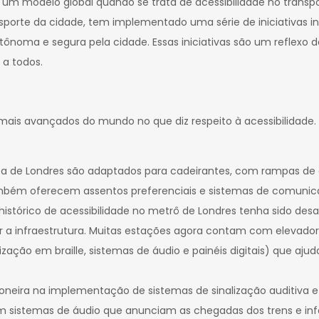
 modelo global quando se trata de acessibilidade no transport
nsporte da cidade, tem implementado uma série de iniciativas 
tônoma e segura pela cidade. Essas iniciativas são um reflex
 a todos.
ais avançados do mundo no que diz respeito à acessibilidade. En
ota de Londres são adaptados para cadeirantes, com rampas de
ambém oferecem assentos preferenciais e sistemas de comunicaç
histórico de acessibilidade no metrô de Londres tenha sido desa
zar a infraestrutura. Muitas estações agora contam com elevador
ização em braille, sistemas de áudio e painéis digitais) que aju
ioneira na implementação de sistemas de sinalização auditiva e
 sistemas de áudio que anunciam as chegadas dos trens e inf