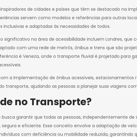
s inspiradores de cidades e países que têm se destacado na i
experiências servem como modelos e referências para outras lo
is inclusivas e adaptadas às necessidades de todos.
 significativo na área de acessibilidade incluem Londres, que 
aptado com uma rede de metrôs, ônibus e trens que são projet
ferência é Veneza, onde o transporte fluvial é projetado para ga
essíveis.
 com a implementação de ônibus acessíveis, estacionamentos re
do transporte, ajudando as pessoas a planejar suas viagens c
ade no Transporte?
ue busca garantir que todas as pessoas, independentemente de s
segura e eficiente. Esse conceito envolve a adaptação de veícu
ndivíduos com deficiência ou mobilidade reduzida, garantindo