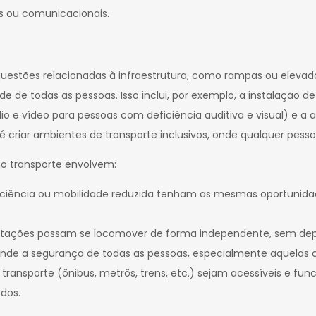
as ou comunicacionais.
a questões relacionadas à infraestrutura, como rampas ou elev
 de todas as pessoas. Isso inclui, por exemplo, a instalação d
o e vídeo para pessoas com deficiência auditiva e visual) e a 
 é criar ambientes de transporte inclusivos, onde qualquer pes
no transporte envolvem:
iciência ou mobilidade reduzida tenham as mesmas oportunidade
mitações possam se locomover de forma independente, sem depe
nde a segurança de todas as pessoas, especialmente aquelas co
de transporte (ônibus, metrôs, trens, etc.) sejam acessíveis e
odos.