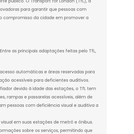
e público. O Transport for London (TfL), a
inovadoras para garantir que pessoas com
o do compromisso da cidade em promover a
tre as principais adaptações feitas pelo TfL,
 acesso automáticas e áreas reservadas para
ão acessíveis para deficientes auditivos.
fiador devido à idade das estações, o TfL tem
es, rampas e passarelas acessíveis, além de
dam pessoas com deficiência visual e auditiva a
 visual em suas estações de metrô e ônibus.
ormações sobre os serviços, permitindo que