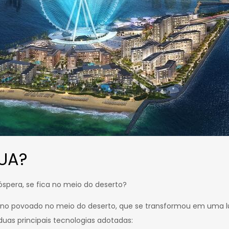
UA?
spera, se fica no meio do deserto?
no povoado no meio do deserto, que se transformou em uma lu
uas principais tecnologias adotadas: