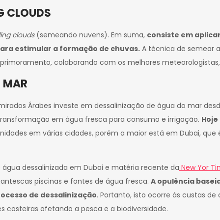
NG CLOUDS
ing clouds
(semeando nuvens). Em suma,
consiste em aplicar
para estimular a formação de chuvas.
A técnica de semear 
 aprimoramento, colaborando com os melhores meteorologistas, 
O MAR
mirados Árabes investe em dessalinização de água do mar desde 
 transformação em água fresca para consumo e irrigação.
Hoje 
unidades em várias cidades, porém a maior está em Dubai, que é 
e água dessalinizada em Dubai e matéria recente da
New Yor T
gantescas piscinas e fontes de água fresca.
A opulência basei
processo de dessalinização
. Portanto, isto ocorre às custas d
 costeiras afetando a pesca e a biodiversidade.