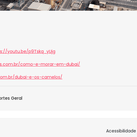
ps://youtu.be/p9Tskq_yUjg
rtes.com.br/como-e-morar-em-dubai/
.com.br/dubai-e-os-camelos/
rtes Geral
Acessibilidad