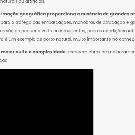
turais ou artificiais.
formação geográfica proporciona a ausência de grandes on
para o tráfego das embarcações, manobras de atracação e gi
s são de pequeno vulto ou inexistentes, pois as condições natu
ro é um exemplo de porto natural, muito importante no começo d
e maior vulto e complexidade
, recebem obras de melhoramen
ção.