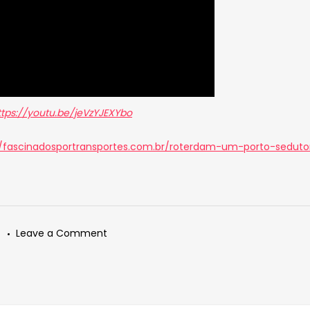
ttps://youtu.be/jeVzYJEXYbo
//fascinadosportransportes.com.br/roterdam-um-porto-seduto
on
Leave a Comment
PORTO