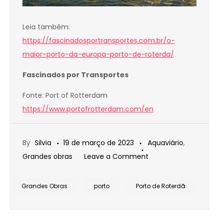
Leia também:
https://fascinadosportransportes.com.br/o-
maior-porto-da-europa-porto-de-roterda/
Fascinados por Transportes
Fonte: Port of Rotterdam
https://www.portofrotterdam.com/en
By
Silvia
19 de março de 2023
Aquaviário
,
on
Grandes obras
Leave a Comment
PORTO
DE
Grandes Obras
porto
Porto de Roterdã
ROTERDÃ