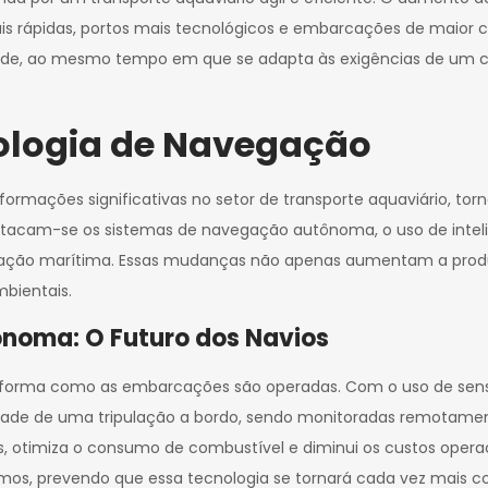
rápidas, portos mais tecnológicos e embarcações de maior ca
ilidade, ao mesmo tempo em que se adapta às exigências de u
ologia de Navegação
rmações significativas no setor de transporte aquaviário, tor
estacam-se os sistemas de navegação autônoma, o uso de intelig
cação marítima. Essas mudanças não apenas aumentam a prod
bientais.
noma: O Futuro dos Navios
orma como as embarcações são operadas. Com o uso de sensores,
e de uma tripulação a bordo, sendo monitoradas remotamente
, otimiza o consumo de combustível e diminui os custos opera
omos, prevendo que essa tecnologia se tornará cada vez mais