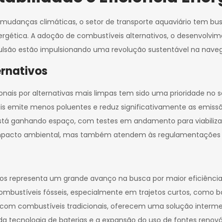
danças climáticas, o setor de transporte aquaviário tem bus
gética. A adoção de combustíveis alternativos, o desenvolvimen
lsão estão impulsionando uma revolução sustentável na nave
rnativos
ionais por alternativas mais limpas tem sido uma prioridade no s
 emite menos poluentes e reduz significativamente as emissõe
está ganhando espaço, com testes em andamento para viabilizar 
mpacto ambiental, mas também atendem às regulamentações am
idos representa um grande avanço na busca por maior eficiênci
combustíveis fósseis, especialmente em trajetos curtos, como b
 com combustíveis tradicionais, oferecem uma solução intermed
tecnologia de baterias e a expansão do uso de fontes renová