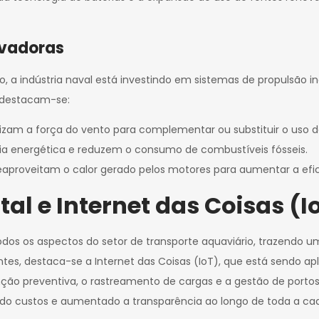
ovadoras
, a indústria naval está investindo em sistemas de propulsão in
, destacam-se:
tilizam a força do vento para complementar ou substituir o uso
cia energética e reduzem o consumo de combustíveis fósseis.
eaproveitam o calor gerado pelos motores para aumentar a efi
al e Internet das Coisas (I
odos os aspectos do setor de transporte aquaviário, trazendo u
tes, destaca-se a Internet das Coisas (IoT), que está sendo ap
 preventiva, o rastreamento de cargas e a gestão de portos. 
do custos e aumentado a transparência ao longo de toda a cade