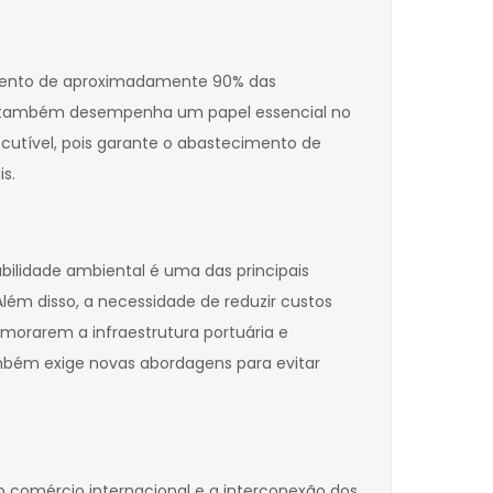
camento de aproximadamente 90% das
dal também desempenha um papel essencial no
cutível, pois garante o abastecimento de
s.
abilidade ambiental é uma das principais
lém disso, a necessidade de reduzir custos
morarem a infraestrutura portuária e
mbém exige novas abordagens para evitar
o comércio internacional e a interconexão dos