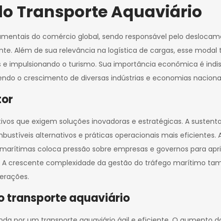
o Transporte Aquaviário
ndamentais do comércio global, sendo responsável pelo deslo
nte. Além de sua relevância na logística de cargas, esse mo
 e impulsionando o turismo. Sua importância econômica é indis
ndo o crescimento de diversas indústrias e economias nacionai
tor
ativos que exigem soluções inovadoras e estratégicas. A sustent
stíveis alternativos e práticas operacionais mais eficientes. A
 marítimas coloca pressão sobre empresas e governos para apri
 A crescente complexidade da gestão do tráfego marítimo ta
perações.
o transporte aquaviário
nda por um transporte aquaviário ágil e eficiente. O aumento d