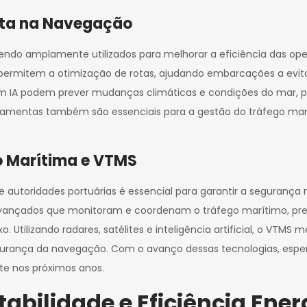
 Data na Navegação
tão sendo amplamente utilizados para melhorar a eficiência das o
 permitem a otimização de rotas, ajudando embarcações a evi
em IA podem prever mudanças climáticas e condições do mar, p
ramentas também são essenciais para a gestão do tráfego mar
 Marítima e VTMS
utoridades portuárias é essencial para garantir a segurança no
nçados que monitoram e coordenam o tráfego marítimo, prev
 Utilizando radares, satélites e inteligência artificial, o VT
gurança da navegação. Com o avanço dessas tecnologias, espe
nte nos próximos anos.
bilidade e Eficiência Ener