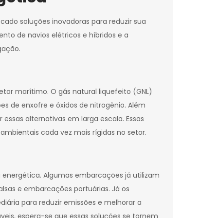
cado soluções inovadoras para reduzir sua
to de navios elétricos e híbridos e a
gação.
etor marítimo. O gás natural liquefeito (GNL)
s de enxofre e óxidos de nitrogênio. Além
essas alternativas em larga escala. Essas
bientais cada vez mais rígidas no setor.
a energética. Algumas embarcações já utilizam
alsas e embarcações portuárias. Já os
iária para reduzir emissões e melhorar a
veis, espera-se que essas soluções se tornem