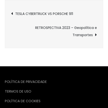
Navegação
TESLA CYBERTRUCK VS PORSCHE 911
de
RETROSPECTIVA 2023 – Geopolítica e
Post
Transportes
POLÍTICA DE PRIVACIDADE
TERMOS DE USO
POLÍTICA DE COOKIES