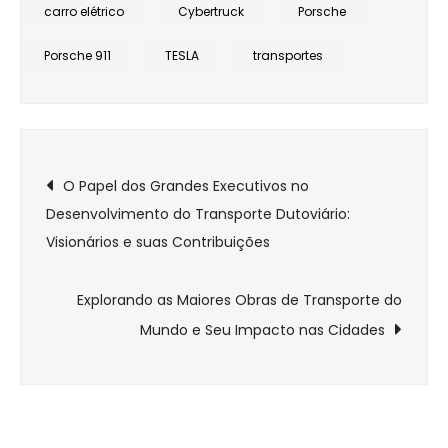
CYBERTRUCK
carro elétrico
Cybertruck
Porsche
VS
Porsche 911
TESLA
transportes
PORSCHE
911
Navegação
O Papel dos Grandes Executivos no
Desenvolvimento do Transporte Dutoviário:
de
Visionários e suas Contribuições
Post
Explorando as Maiores Obras de Transporte do
Mundo e Seu Impacto nas Cidades