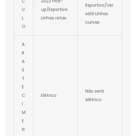
C
2023 Pick-
Esportivo/Ver
U
up/Esportivo
sátil Linhas
L
Linhas retas
curvas
O
A
B
A
S
T
E
Não será
C
Elétrico
elétrico
I
M
E
N