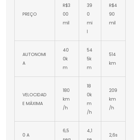
R$3
39
R$4
PREÇO
00
0
90
mil
mi
mil
l
40
54
AUTONOMI
514
0k
5k
A
km
m
m
18
180
209
VELOCIDAD
0k
km
km
E MÁXIMA
m
/h
/h
/h
6,5
4,1
0 A
2,6s
seg
se