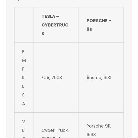
TESLA –
PORSCHE –
CYBERTRUC
911
K
E
M
P
R
EUA, 2003
Áustria, 1931
E
S
A
V
Porsche 911,
EÍ
Cyber Truck,
1963