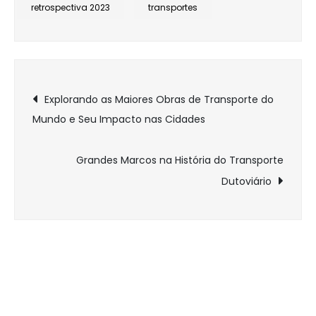
retrospectiva 2023
transportes
Geopolítica
e
Transportes
Navegação
Explorando as Maiores Obras de Transporte do
Mundo e Seu Impacto nas Cidades
de
Post
Grandes Marcos na História do Transporte
Dutoviário