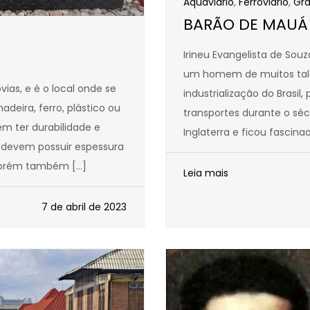
Aquaviário
,
Ferroviário
,
Gr
BARÃO DE MAUÁ
Irineu Evangelista de So
um homem de muitos tale
ias, e é o local onde se
industrialização do Brasil,
deira, ferro, plástico ou
transportes durante o sécu
m ter durabilidade e
Inglaterra e ficou fascina
m devem possuir espessura
 porém também […]
Leia mais
7 de abril de 2023