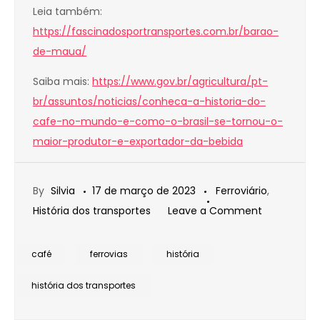
Leia também:
https://fascinadosportransportes.com.br/barao-
de-maua/
Saiba mais:
https://www.gov.br/agricultura/pt-
br/assuntos/noticias/conheca-a-historia-do-
cafe-no-mundo-e-como-o-brasil-se-tornou-o-
maior-produtor-e-exportador-da-bebida
By
Silvia
17 de março de 2023
Ferroviário
,
on
História dos transportes
Leave a Comment
CAFÉ
E
café
ferrovias
história
DESENVOLV
história dos transportes
DOS
TRANSPORT