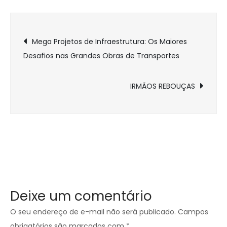
Navegação
Mega Projetos de Infraestrutura: Os Maiores
Desafios nas Grandes Obras de Transportes
de
Post
IRMÃOS REBOUÇAS
Deixe um comentário
O seu endereço de e-mail não será publicado.
Campos
obrigatórios são marcados com
*