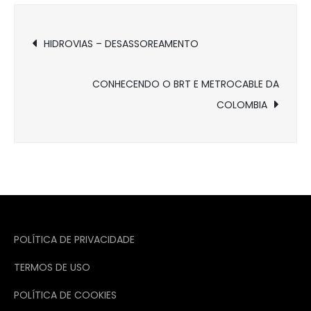
Navegação
HIDROVIAS – DESASSOREAMENTO
de
CONHECENDO O BRT E METROCABLE DA
Post
COLOMBIA
POLÍTICA DE PRIVACIDADE
TERMOS DE USO
POLÍTICA DE COOKIES