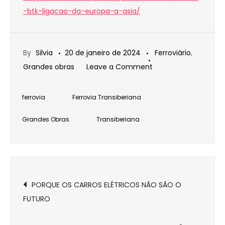
-btk-ligacao-da-europa-a-asia/
By
Silvia
20 de janeiro de 2024
Ferroviário
,
on
Grandes obras
Leave a Comment
CONHEÇA
A
ferrovia
Ferrovia Transiberiana
FERROVIA
Grandes Obras
Transiberiana
TRANSIBERIANA
Navegação
PORQUE OS CARROS ELÉTRICOS NÃO SÃO O
FUTURO
de