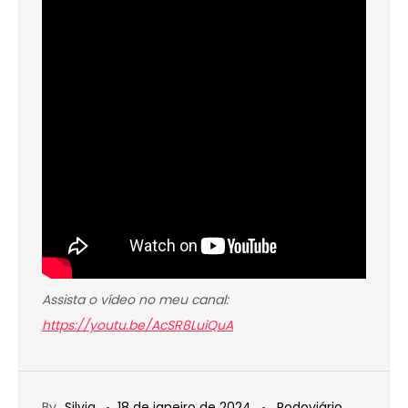
Assista o vídeo no meu canal:
https://youtu.be/AcSR8LuiQuA
By
Silvia
18 de janeiro de 2024
Rodoviário