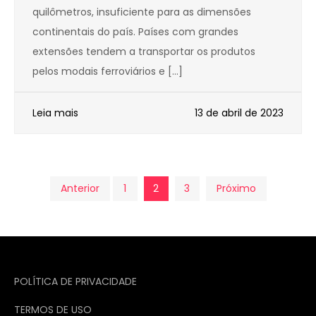
quilômetros, insuficiente para as dimensões
continentais do país. Países com grandes
extensões tendem a transportar os produtos
pelos modais ferroviários e […]
Leia mais
13 de abril de 2023
Paginação
Anterior
1
2
3
Próximo
de
posts
POLÍTICA DE PRIVACIDADE
TERMOS DE USO