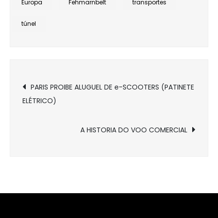
Europa
Fehmarnbelt
transportes
túnel
Navegação
PARIS PROIBE ALUGUEL DE e-SCOOTERS (PATINETE
ELÉTRICO)
de
Post
A HISTORIA DO VOO COMERCIAL