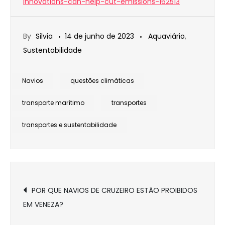
innovations-can-help-cut-emissions-162513
By
Silvia
14 de junho de 2023
Aquaviário
,
Sustentabilidade
Navios
questões climáticas
transporte marítimo
transportes
transportes e sustentabilidade
Navegação
POR QUE NAVIOS DE CRUZEIRO ESTÃO PROIBIDOS
EM VENEZA?
de