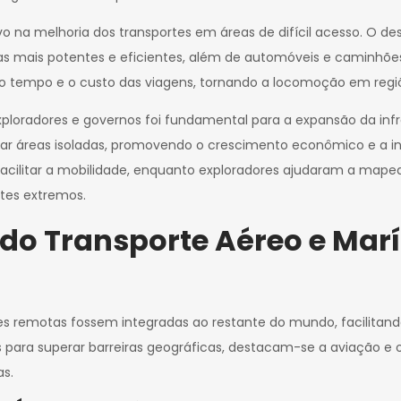
vo na melhoria dos transportes em áreas de difícil acesso. O 
s mais potentes e eficientes, além de automóveis e caminhões
 o tempo e o custo das viagens, tornando a locomoção em regiõ
ploradores e governos foi fundamental para a expansão da infra
r áreas isoladas, promovendo o crescimento econômico e a inte
acilitar a mobilidade, enquanto exploradores ajudaram a mapear
ntes extremos.
do Transporte Aéreo e Marí
ões remotas fossem integradas ao restante do mundo, facilita
ções para superar barreiras geográficas, destacam-se a aviaçã
as.