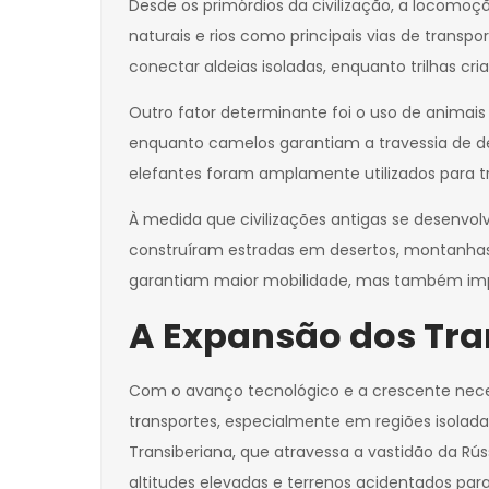
Desde os primórdios da civilização, a locomoç
naturais e rios como principais vias de trans
conectar aldeias isoladas, enquanto trilhas cr
Outro fator determinante foi o uso de animais
enquanto camelos garantiam a travessia de des
elefantes foram amplamente utilizados para tr
À medida que civilizações antigas se desenvol
construíram estradas em desertos, montanhas e
garantiam maior mobilidade, mas também impu
A Expansão dos Tra
Com o avanço tecnológico e a crescente neces
transportes, especialmente em regiões isolada
Transiberiana, que atravessa a vastidão da R
altitudes elevadas e terrenos acidentados para