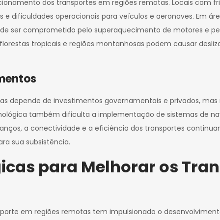
onamento dos transportes em regiões remotas. Locais com frio 
e dificuldades operacionais para veículos e aeronaves. Em ár
e pode ser comprometido pelo superaquecimento de motores e pe
m florestas tropicais e regiões montanhosas podem causar desli
imentos
as depende de investimentos governamentais e privados, mas mu
 tecnológica também dificulta a implementação de sistemas de
vanços, a conectividade e a eficiência dos transportes continua
a sua subsistência.
icas para Melhorar os Tra
nsporte em regiões remotas tem impulsionado o desenvolvimento