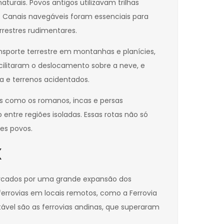
urais. Povos antigos utilizavam trilhas
. Canais navegáveis foram essenciais para
rrestres rudimentares.
nsporte terrestre em montanhas e planícies,
cilitaram o deslocamento sobre a neve, e
a e terrenos acidentados.
vos como os romanos, incas e persas
ntre regiões isoladas. Essas rotas não só
es povos.
X
marcados por uma grande expansão dos
ferrovias em locais remotos, como a Ferrovia
ável são as ferrovias andinas, que superaram