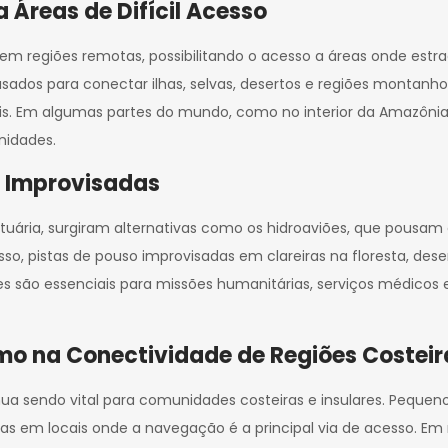
Áreas de Difícil Acesso
m regiões remotas, possibilitando o acesso a áreas onde estrada
dos para conectar ilhas, selvas, desertos e regiões montanhos
s. Em algumas partes do mundo, como no interior da Amazônia 
nidades.
o Improvisadas
rtuária, surgiram alternativas como os hidroaviões, que pousa
disso, pistas de pouso improvisadas em clareiras na floresta, d
são essenciais para missões humanitárias, serviços médicos e
mo na Conectividade de Regiões Costeira
ua sendo vital para comunidades costeiras e insulares. Pequen
em locais onde a navegação é a principal via de acesso. Em m