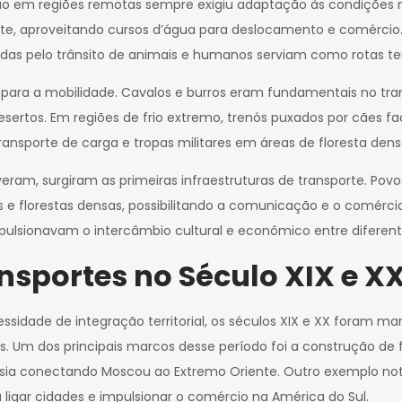
ão em regiões remotas sempre exigiu adaptação às condições nat
porte, aproveitando cursos d’água para deslocamento e comércio
iadas pelo trânsito de animais e humanos serviam como rotas te
 para a mobilidade. Cavalos e burros eram fundamentais no tra
ertos. Em regiões de frio extremo, trenós puxados por cães fa
ansporte de carga e tropas militares em áreas de floresta dens
veram, surgiram as primeiras infraestruturas de transporte. Po
 florestas densas, possibilitando a comunicação e o comércio e
lsionavam o intercâmbio cultural e econômico entre diferent
nsportes no Século XIX e X
sidade de integração territorial, os séculos XIX e XX foram 
s. Um dos principais marcos desse período foi a construção de 
ússia conectando Moscou ao Extremo Oriente. Outro exemplo not
 ligar cidades e impulsionar o comércio na América do Sul.