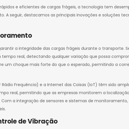
pidos e eficientes de cargas frágeis, a tecnologia tem desem
o. A seguir, destacamos as principais inovações e soluções te
itoramento
arantir a integridade das cargas frágeis durante o transporte
 tempo real, detectando qualquer variação que possa comprom
re um choque mais forte do que o esperado, permitindo a corr
or Rádio Frequência) e a Internet das Coisas (IoT) têm sido am
po real, permitindo que as empresas monitorem a localização 
 Com a integração de sensores e sistemas de monitoramento, é
is.
ntrole de Vibração