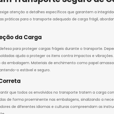
 exige atenção a detalhes específicos que garantem a integrid
 boas práticas para o transporte adequado de carga frágil, abo
eção da Carga
efesa para proteger cargas frágeis durante o transporte. Depe
oldadas ajuda a proteger os itens contra impactos e vibrações. 
 da embalagem. Materiais de enchimento como papel amassad
ntendo-o estável e seguro.
Correta
arantir que todos os envolvidos no transporte tratem a carga co
das de forma proeminente nas embalagens, sinalizando a neces
adores de diferentes idiomas e culturas compreendam as instr
te.