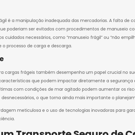
frágil é a manipulação inadequada das mercadorias. A falta de 
que poderiam ser evitados com procedimentos de manuseio corre
s cuidados necessários, como “manuseio frágil” ou “não empilh
e o processo de carga e descarga.
te
ra cargas frágeis também desempenha um papel crucial no suce
 características que podem impactar diretamente a segurança d
timas com condições de mar agitado podem aumentar os risco
os desnecessários, o que torna ainda mais importante o planej
agem meticulosa e o uso de tecnologias inovadoras para garan
iência.
um Transporte Seguro de C