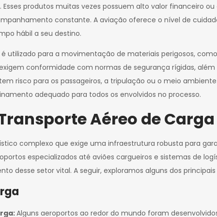
Esses produtos muitas vezes possuem alto valor financeiro ou 
ompanhamento constante. A aviação oferece o nível de cuidado
po hábil a seu destino.
 utilizado para a movimentação de materiais perigosos, como
s exigem conformidade com normas de segurança rígidas, além
ntem risco para os passageiros, a tripulação ou o meio ambiente
reinamento adequado para todos os envolvidos no processo.
 Transporte Aéreo de Carga
stico complexo que exige uma infraestrutura robusta para garan
ortos especializados até aviões cargueiros e sistemas de logís
to desse setor vital. A seguir, exploramos alguns dos principai
arga
arga:
Alguns aeroportos ao redor do mundo foram desenvolvidos