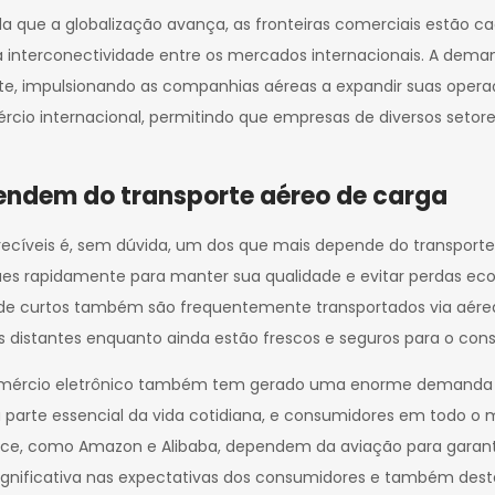
a que a globalização avança, as fronteiras comerciais estão c
da interconectividade entre os mercados internacionais. A deman
, impulsionando as companhias aéreas a expandir suas operaç
cio internacional, permitindo que empresas de diversos setor
endem do transporte aéreo de carga
recíveis é, sem dúvida, um dos que mais depende do transporte 
egues rapidamente para manter sua qualidade e evitar perdas e
e curtos também são frequentemente transportados via aérea. 
 distantes enquanto ainda estão frescos e seguros para o con
omércio eletrônico também tem gerado uma enorme demanda po
a parte essencial da vida cotidiana, e consumidores em tod
e, como Amazon e Alibaba, dependem da aviação para garantir
gnificativa nas expectativas dos consumidores e também desta