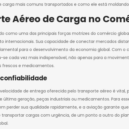
s de carga mais comuns transportados e como ele está moldan
rte Aéreo de Carga no Comé
ado como uma das principais forças motrizes do comércio glob
ento internacionais. Sua capacidade de conectar mercados dist
damental para o desenvolvimento da economia global. Com o c
ou-se cada vez mais indispensável, não apenas para a movimen
os frescos e medicamentos.
 confiabilidade
 velocidade de entrega oferecida pelo transporte aéreo é vital,
 de última geração, peças industriais ou medicamentos. Para ess
dem perder sua qualidade rapidamente, e a aviação garante que
e transportar cargas com urgência, de um ponto a outro do pla
bal.