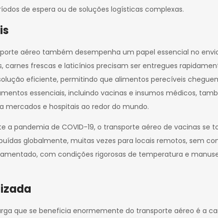
íodos de espera ou de soluções logísticas complexas.
is
sporte aéreo também desempenha um papel essencial no envio 
 carnes frescas e laticínios precisam ser entregues rapidamente
solução eficiente, permitindo que alimentos perecíveis chegu
mentos essenciais, incluindo vacinas e insumos médicos, tam
 mercados e hospitais ao redor do mundo.
e a pandemia de COVID-19, o transporte aéreo de vacinas se to
ibuídas globalmente, muitas vezes para locais remotos, sem co
amentado, com condições rigorosas de temperatura e manuseio 
lizada
arga que se beneficia enormemente do transporte aéreo é a ca