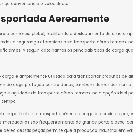
xige conveniência e velocidade.
ansportada Aereamente
ra o comércio global, facilitando o deslocamento de uma ampla
 rapidez e segurança oferecidas pelo transporte aéreo tornam-
ficientes. A seguir, detalhamos os principais tipos de carga qu
e carga é amplamente utilizado para transportar produtos de alto
ns, além de exigir proteção contra danos, também demandam um
nça e agilidade do transporte aéreo tornam-no a opção ideal pa
e tempo.
o importante no transporte aéreo de carga é o envio de peças
as mercadorias são frequentemente de grande porte e peso, co
rte aéreo dessas peças permite que a produção industrial em v