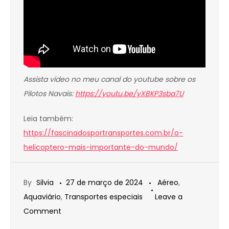
Assista vídeo no meu canal do youtube sobre os
Pilotos Navais:
https://youtu.be/yXBKP3sba7U
Leia também:
https://fascinadosportransportes.com.br/o-
helicoptero-mais-importante-do-mundo/
By
Silvia
27 de março de 2024
Aéreo
,
Aquaviário
,
Transportes especiais
Leave a
on
Comment
PILOTOS