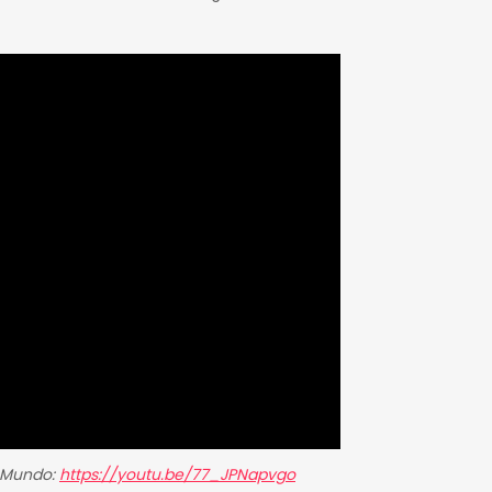
o Mundo:
https://youtu.be/77_JPNapvgo