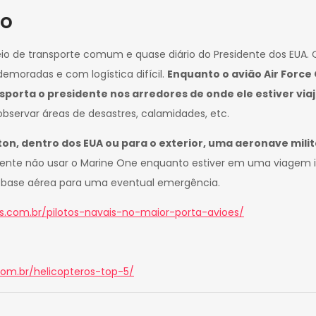
TO
eio de transporte comum e quase diário do Presidente dos EUA
demoradas e com logística difícil.
Enquanto o avião Air Force
sporta o presidente nos arredores de onde ele estiver via
observar áreas de desastres, calamidades, etc.
n, dentro dos EUA ou para o exterior, uma aeronave milit
dente não usar o Marine One enquanto estiver em uma viagem i
na base aérea para uma eventual emergência.
es.com.br/pilotos-navais-no-maior-porta-avioes/
com.br/helicopteros-top-5/