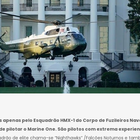
os apenas pelo Esquadrão HMX-1 do Corpo de Fuzileiros Nav
e pilotar o Marine One. São pilotos com extrema experien
uadrão de elite chama-se “Nighthawks” /Falcões Noturnos e ta