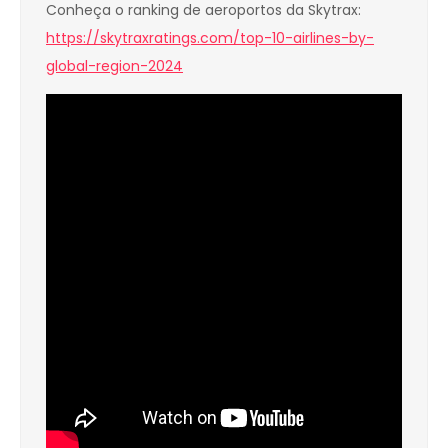
Conheça o ranking de aeroportos da Skytrax:
https://skytraxratings.com/top-10-airlines-by-
global-region-2024