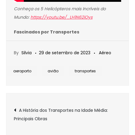
Conheça os 5 Helicópteros mais Incríveis do
Mundo:
https://youtu.be/_LH1N62iOys
Fascinados por Transportes
By
Silvia
29 de setembro de 2023
Aéreo
aeroporto
avião
transportes
Navegação
A História dos Transportes na Idade Média:
Principais Obras
de