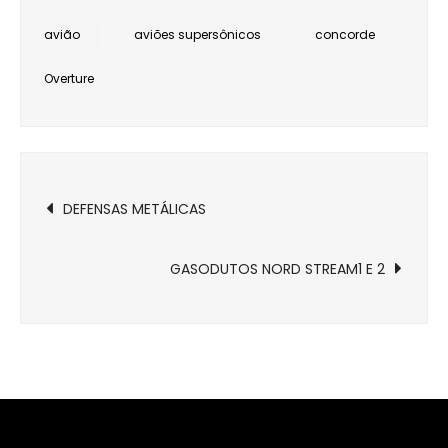
avião
aviões supersônicos
concorde
Overture
Navegação
DEFENSAS METÁLICAS
de
GASODUTOS NORD STREAM1 E 2
Post