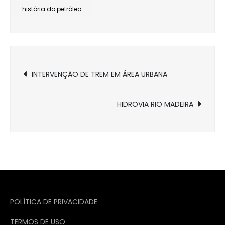
história do petróleo
Navegação
INTERVENÇÃO DE TREM EM ÁREA URBANA
de
HIDROVIA RIO MADEIRA
Post
POLÍTICA DE PRIVACIDADE
TERMOS DE USO