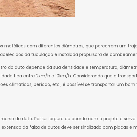
os metálicos com diferentes diâmetros, que percorrem um traj
stabelecidos da tubulação é instalada propulsora de bombeamen
ro do duto depende da sua densidade e temperatura, diâmetro
ade fica entre 2km/h e 10km/h. Considerando que o transporte
es climáticas, período, etc., é possível se transportar um bom
rcurso do duto. Possui largura de acordo com o projeto e ser
extensão da faixa de dutos deve ser sinalizada com placas e m