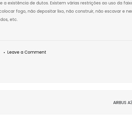
re a existência de dutos. Existem várias restrições ao uso da f
olocar fogo, não depositar lixo, não construir, não escavar e ne
os, etc.
on
o
Leave a Comment
DUTOVIAS
AIRBUS 