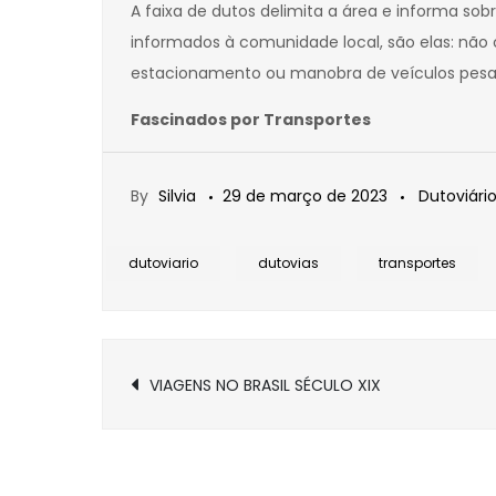
A faixa de dutos delimita a área e informa sob
informados à comunidade local, são elas: não c
estacionamento ou manobra de veículos pesad
Fascinados por Transportes
By
Silvia
29 de março de 2023
Dutoviári
dutoviario
dutovias
transportes
Navegação
VIAGENS NO BRASIL SÉCULO XIX
de