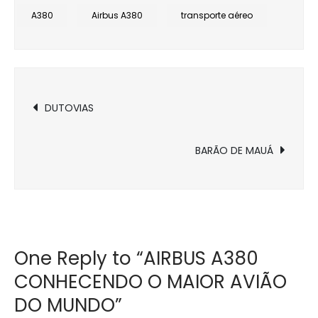
A380
A380
Airbus A380
transporte aéreo
CONHECENDO
O
MAIOR
Navegação
AVIÃO
DUTOVIAS
DO
de
MUNDO
BARÃO DE MAUÁ
Post
One Reply to “AIRBUS A380
CONHECENDO O MAIOR AVIÃO
DO MUNDO”