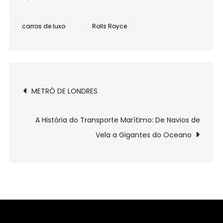
carros de luxo
Rolls Royce
Navegação
METRÔ DE LONDRES
de
A História do Transporte Marítimo: De Navios de
Post
Vela a Gigantes do Oceano