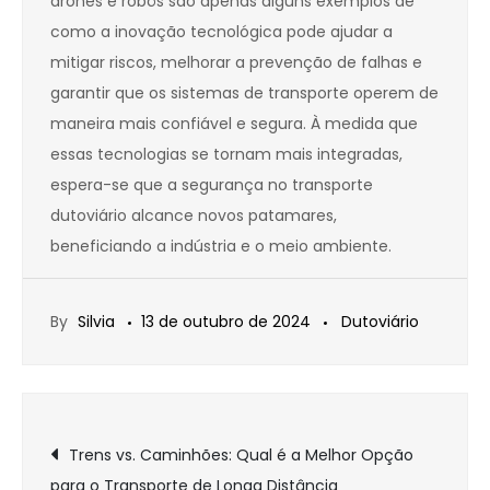
drones e robôs são apenas alguns exemplos de
como a inovação tecnológica pode ajudar a
mitigar riscos, melhorar a prevenção de falhas e
garantir que os sistemas de transporte operem de
maneira mais confiável e segura. À medida que
essas tecnologias se tornam mais integradas,
espera-se que a segurança no transporte
dutoviário alcance novos patamares,
beneficiando a indústria e o meio ambiente.
By
Silvia
13 de outubro de 2024
Dutoviário
Navegação
Trens vs. Caminhões: Qual é a Melhor Opção
para o Transporte de Longa Distância