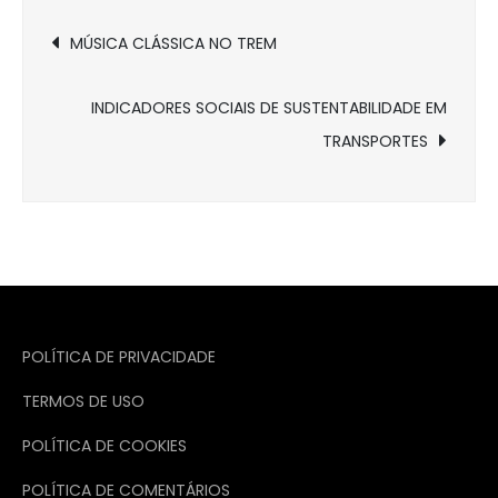
Navegação
MÚSICA CLÁSSICA NO TREM
de
INDICADORES SOCIAIS DE SUSTENTABILIDADE EM
Post
TRANSPORTES
POLÍTICA DE PRIVACIDADE
TERMOS DE USO
POLÍTICA DE COOKIES
POLÍTICA DE COMENTÁRIOS