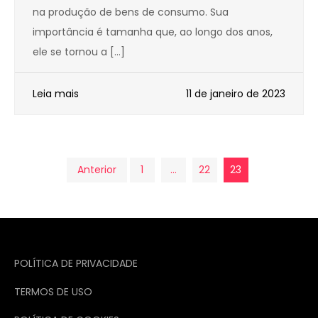
na produção de bens de consumo. Sua
importância é tamanha que, ao longo dos anos,
ele se tornou a […]
Leia mais
11 de janeiro de 2023
Paginação
Anterior
1
…
22
23
de
posts
POLÍTICA DE PRIVACIDADE
TERMOS DE USO