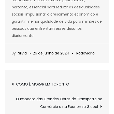
rodoviária em áreas rurais e periféricas é,
portanto, essencial para reduzir as desigualdades
sociais, impulsionar o crescimento econômico e
garantir melhor qualidade de vida para milhões de
pessoas que enfrentam esses desafios
diariamente.
By
Silvia
26 de junho de 2024
Rodoviário
Navegação
COMO É MORAR EM TORONTO
de
O Impacto das Grandes Obras de Transporte no
Post
Comércio e na Economia Global