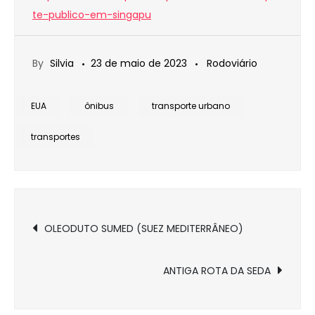
te-publico-em-singapu
By
Silvia
23 de maio de 2023
Rodoviário
EUA
ônibus
transporte urbano
transportes
Navegação
OLEODUTO SUMED (SUEZ MEDITERRÂNEO)
de
ANTIGA ROTA DA SEDA
Post