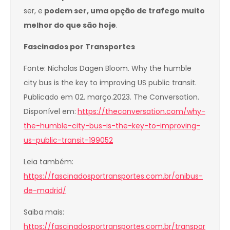
ser, e
podem ser, uma opção de trafego muito
melhor do que são hoje
.
Fascinados por Transportes
Fonte: Nicholas Dagen Bloom. Why the humble
city bus is the key to improving US public transit.
Publicado em 02. março.2023. The Conversation.
Disponível em:
https://theconversation.com/why-
the-humble-city-bus-is-the-key-to-improving-
us-public-transit-199052
Leia também:
https://fascinadosportransportes.com.br/onibus-
de-madrid/
Saiba mais:
https://fascinadosportransportes.com.br/transpor