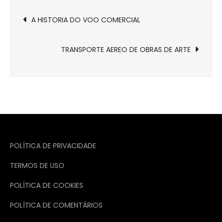
Navegação
A HISTORIA DO VOO COMERCIAL
de
TRANSPORTE AEREO DE OBRAS DE ARTE
Post
POLÍTICA DE PRIVACIDADE
TERMOS DE USO
POLÍTICA DE COOKIES
POLÍTICA DE COMENTÁRIOS