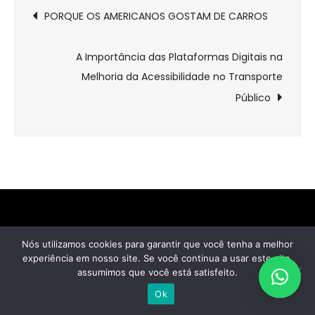
Navegação
PORQUE OS AMERICANOS GOSTAM DE CARROS
de
A Importância das Plataformas Digitais na
Post
Melhoria da Acessibilidade no Transporte
Público
POLÍTICA DE PRIVACIDADE
Nós utilizamos cookies para garantir que você tenha a melhor
experiência em nosso site. Se você continua a usar este site,
TERMOS DE USO
assumimos que você está satisfeito.
POLÍTICA DE COOKIES
Ok