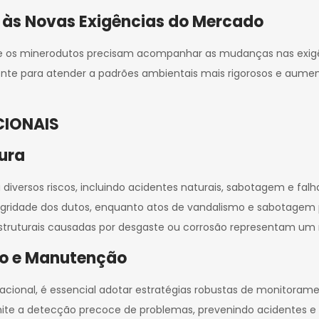
 às Novas Exigências do Mercado
 e os minerodutos precisam acompanhar as mudanças nas exigê
ente para atender a padrões ambientais mais rigorosos e aument
CIONAIS
tura
a diversos riscos, incluindo acidentes naturais, sabotagem e f
gridade dos dutos, enquanto atos de vandalismo e sabotagem 
 estruturais causadas por desgaste ou corrosão representam um 
to e Manutenção
eracional, é essencial adotar estratégias robustas de monitor
ermite a detecção precoce de problemas, prevenindo acidentes 