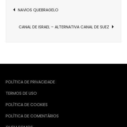
Navegação
NAVIOS QUEBRAGELO
de
CANAL DE ISRAEL – ALTERNATIVA CANAL DE SUEZ
Post
POLÍTICA DE PRIVACIDADE
TERMOS DE USO
POLÍTICA DE COOKIES
POLÍTICA DE COMENTÁRIOS