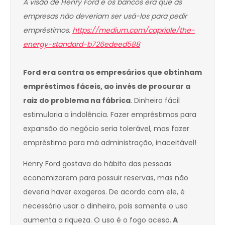
A visão de Henry Ford e os bancos era que as
empresas não deveriam ser usá-los para pedir
empréstimos.
https://medium.com/capriole/the-
energy-standard-b726edeed588
Ford era contra os empresários que obtinham
empréstimos fáceis, ao invés de procurar a
raiz do problema na fábrica
. Dinheiro fácil
estimularia a indolência. Fazer empréstimos para
expansão do negócio seria tolerável, mas fazer
empréstimo para má administração, inaceitável!
Henry Ford gostava do hábito das pessoas
economizarem para possuir reservas, mas não
deveria haver exageros. De acordo com ele, é
necessário usar o dinheiro, pois somente o uso
aumenta a riqueza. O uso é o fogo aceso.
A