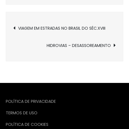
Navegação
VIAGEM EM ESTRADAS NO BRASIL DO SÉC.XVIII
de
HIDROVIAS – DESASSOREAMENTO
Post
POLÍTICA DE PRIVACIDADE
TERMOS DE USO
POLÍTICA DE COOKIES