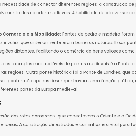
necessidade de conectar diferentes regiões, a construção de 
ento das cidades medievais. A habilidade de atravessar rios e
o Comércio e a Mobilidade
: Pontes de pedra e madeira foram
ios e vales, que anteriormente eram barreiras naturais. Ess
giões distantes, facilitando o comércio de bens valiosos como 
 dos exemplos mais notáveis de pontes medievais é a Ponte de 
s regiões. Outra ponte histórica foi a Ponte de Londres, que at
s. Essas pontes não apenas desempenhavam uma função prátic
ferentes partes da Europa medieval.
s
nsão das rotas comerciais, que conectavam o Oriente e o O
 ideias. A construção de estradas e caminhos era vital para fac