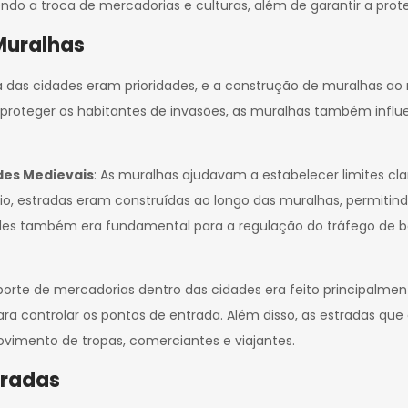
o a troca de mercadorias e culturas, além de garantir a proteç
Muralhas
 das cidades eram prioridades, e a construção de muralhas ao 
de proteger os habitantes de invasões, as muralhas também inf
des Medievais
: As muralhas ajudavam a estabelecer limites cl
rcio, estradas eram construídas ao longo das muralhas, permit
des também era fundamental para a regulação do tráfego de be
porte de mercadorias dentro das cidades era feito principalmen
ra controlar os pontos de entrada. Além disso, as estradas qu
ovimento de tropas, comerciantes e viajantes.
tradas