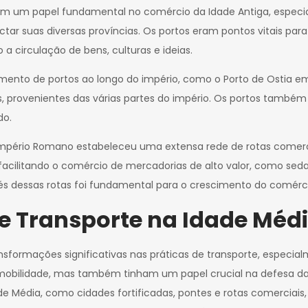
am um papel fundamental no comércio da Idade Antiga, espec
ar suas diversas províncias. Os portos eram pontos vitais par
 a circulação de bens, culturas e ideias.
imento de portos ao longo do império, como o Porto de Ostia e
, provenientes das várias partes do império. Os portos também 
do.
Império Romano estabeleceu uma extensa rede de rotas comercia
acilitando o comércio de mercadorias de alto valor, como seda
vés dessas rotas foi fundamental para o crescimento do comér
e Transporte na Idade Méd
nsformações significativas nas práticas de transporte, especi
 mobilidade, mas também tinham um papel crucial na defesa da
ade Média, como cidades fortificadas, pontes e rotas comercia