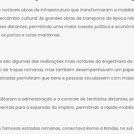
e notáveis obras de infraestrutura que transformaram a mobili
ercâmbio cultural. As grandes obras de transporte da época nã
s distantes, permitindo uma maior coesão política e econômic
 os portos e rotas marítimas.
 são algumas das realizações mais notáveis da engenharia da 
pido de tropas romanas, mas também desempenhavam um papel 
estradas permitiram que bens e pessoas circulassem com maior
acilitaram a administração e o controle de territórios distant
ntais para a expansão do império, permitindo a rápida mobili
 famosas estradas romanas, conectava Roma a Brindisi, no sul da 