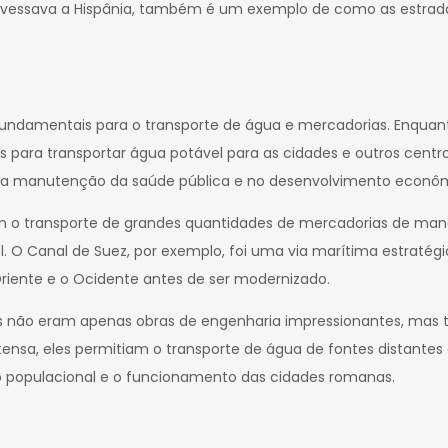
ravessava a Hispânia, também é um exemplo de como as estrada
undamentais para o transporte de água e mercadorias. Enquanto
s para transportar água potável para as cidades e outros centr
 na manutenção da saúde pública e no desenvolvimento econô
am o transporte de grandes quantidades de mercadorias de man
ável. O Canal de Suez, por exemplo, foi uma via marítima estra
Oriente e o Ocidente antes de ser modernizado.
s não eram apenas obras de engenharia impressionantes, mas
sa, eles permitiam o transporte de água de fontes distantes a
 populacional e o funcionamento das cidades romanas.