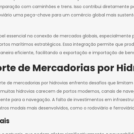
paração com caminhões e trens. Isso contribui diretamente p
droviário uma peça-chave para um comércio global mais susten
el essencial na conexão de mercados globais, especialmente p
rtos marítimos estratégicos. Essa integração permite que prod
neira eficiente, facilitando a exportação e importação de bens
rte de Mercadorias por Hid
te de mercadorias por hidrovias enfrenta desafios que limitam 
is muitas hidrovias carecem de portos modernos, canais de nav
ente para a navegação. A falta de investimentos em infraestru
os modais mais desenvolvidos, como o rodoviário e ferroviário
ais