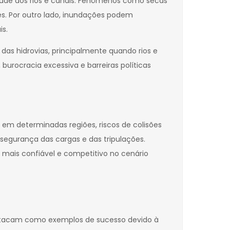
idade dos rios e canais. Fenômenos como secas
es. Por outro lado, inundações podem
is.
das hidrovias, principalmente quando rios e
burocracia excessiva e barreiras políticas
em determinadas regiões, riscos de colisões
segurança das cargas e das tripulações.
 mais confiável e competitivo no cenário
estacam como exemplos de sucesso devido à