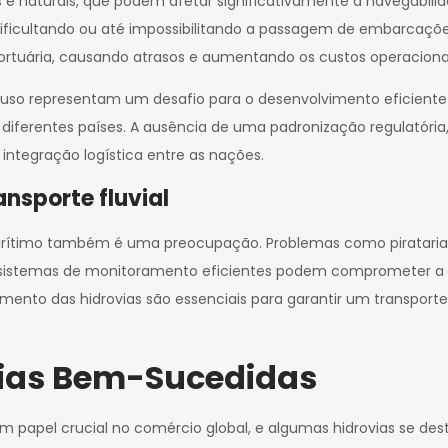
as e naturais, que podem afetar significativamente a navegabil
 dificultando ou até impossibilitando a passagem de embarcaçõ
rtuária, causando atrasos e aumentando os custos operaciona
 uso representam um desafio para o desenvolvimento eficiente 
diferentes países. A ausência de uma padronização regulatória, 
 integração logística entre as nações.
nsporte fluvial
 marítimo também é uma preocupação. Problemas como pirataria 
 de sistemas de monitoramento eficientes podem comprometer a 
ento das hidrovias são essenciais para garantir um transporte
vias Bem-Sucedidas
m papel crucial no comércio global, e algumas hidrovias se d