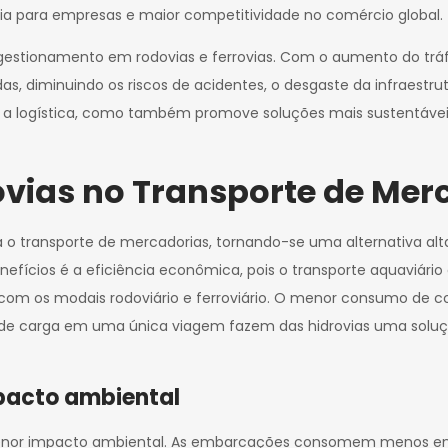
ia para empresas e maior competitividade no comércio global.
estionamento em rodovias e ferrovias. Com o aumento do tráfeg
as, diminuindo os riscos de acidentes, o desgaste da infraestru
ra a logística, como também promove soluções mais sustentá
ovias no Transporte de Mer
 o transporte de mercadorias, tornando-se uma alternativa alt
benefícios é a eficiência econômica, pois o transporte aquaviári
m os modais rodoviário e ferroviário. O menor consumo de co
e carga em uma única viagem fazem das hidrovias uma soluç
pacto ambiental
o menor impacto ambiental. As embarcações consomem menos en