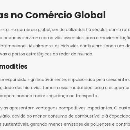
ias no Comércio Global
l no comércio global, sendo utilizadas há séculos como rotas
is e oceanos serviram como vias essenciais para a movimentaçã
internacional. Atualmente, as hidrovias continuam sendo um do
vas a portos estratégicos ao redor do mundo.
modities
 se expandido significativamente, impulsionado pela crescente
pacidade das hidrovias tornam esse modal ideal para o escoame
 proporcionando maior segurança no transporte.
vias apresentam vantagens competitivas importantes. O custo
erroviário, devido ao menor consumo de combustível e à capac
ais sustentáveis, gerando menos emissões de poluentes e contr