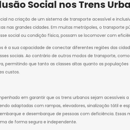
clusão Social nos Trens Urb
l na criação de um sistema de transporte acessível e inclusivo
s nas grandes cidades. Em muitas metrópoles, o transporte púb
se social ou condição física, possam se locomover com eficiên
s é a sua capacidade de conectar diferentes regiões das cidad
sses sociais. Ao contrário de outros modos de transporte, como o
a, permitindo que tanto as classes altas quanto as populaçõ
es custos.
empenhado em garantir que os trens urbanos sejam acessíveis 
sendo adaptadas com rampas, elevadores, sinalização tátil e e
r o embarque e desembarque de pessoas com deficiência. Essas 
stema de forma segura e independente.