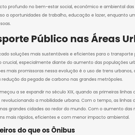
to profundo no bem-estar social, econômico e ambiental das c
so a oportunidades de trabalho, educação e lazer, enquanto um
soas.
sporte Público nas Áreas U
do soluções mais sustentáveis e eficientes para o transporte p
do crucial, especialmente diante do aumento das populações 
es mais promissoras nessa evolução é o uso de trens urbanos,
a redução da pegada de carbono nas grandes metrópoles.
omeçou a se expandir no século XIX, quando as primeiras linha
 revolucionando a mobilidade urbana. Com o tempo, as linhas 
o nas grandes cidades ao redor do mundo. Com o aumento das n
rens mais rápidos, eficientes e com menor impacto ambiental.
iros do que os Ônibus