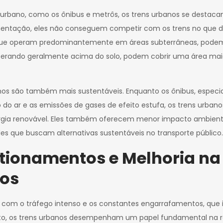
rbano, como os ônibus e metrôs, os trens urbanos se destaca
lementação, eles não conseguem competir com os trens no que d
, que operam predominantemente em áreas subterrâneas, podem
perando geralmente acima do solo, podem cobrir uma área maio
os são também mais sustentáveis. Enquanto os ônibus, especia
o do ar e as emissões de gases de efeito estufa, os trens urb
gia renovável. Eles também oferecem menor impacto ambiental
es que buscam alternativas sustentáveis no transporte público.
ionamentos e Melhoria na
nos
s com o tráfego intenso e os constantes engarrafamentos, qu
exto, os trens urbanos desempenham um papel fundamental na 