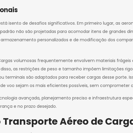
ionais
tá isento de desafios significativos. Em primeiro lugar, as aer
 padrão não são projetadas para acomodar itens de grandes di
e armazenamento personalizados e de modificação dos compar
Cargas volumosas frequentemente envolvem materiais frágeis o
 disso, as restrições de peso e tamanho impõem limitações rig
ou terminais são adaptados para receber cargas desse porte. I
os de voo sejam os mais eficientes possíveis, sem comprometer 
ologia avançada, planejamento preciso e infraestrutura especi
ança e no prazo desejado.
o Transporte Aéreo de Car