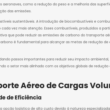
 aeronaves, como a redução do peso e a melhoria das superfíc
ição das emissões.
íveis sustentáveis. A introdução de biocombustíveis e combustí
 cada vez mais atenção. Esses combustíveis, produzidos a parti
iva que pode reduzir as emissões de carbono do transporte aér
carbono é fundamental para alcançar as metas de redução de em
á dando passos importantes para reduzir seu impacto ambiental,
ndo o setor mais alinhado com os objetivos globais de reduçã
porte Aéreo de Cargas Vol
e de Eficiência
opção logística de alto custo devido à natureza especializada