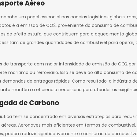
sporte Aéreo
penha um papel essencial nas cadeias logísticas globais, mas,
pactos é a emissão de CO2, proveniente do consumo de combustí
ses de efeito estufa, que contribuem para o aquecimento globa
cessitam de grandes quantidades de combustível para operar,
s de transporte com maior intensidade de emissão de CO2 por
e marítimo ou ferroviário. Isso se deve ao alto consumo de c
 demandas de entregas rápidas. Como resultado, a indústria de
anto mantém a eficiência necessária para atender às exigênc
Pegada de Carbono
onáutica tem se concentrado em diversas estratégias para redu
s aéreas. Aeronaves mais eficientes em termos de combustíve
, podem reduzir significativamente o consumo de combustíve