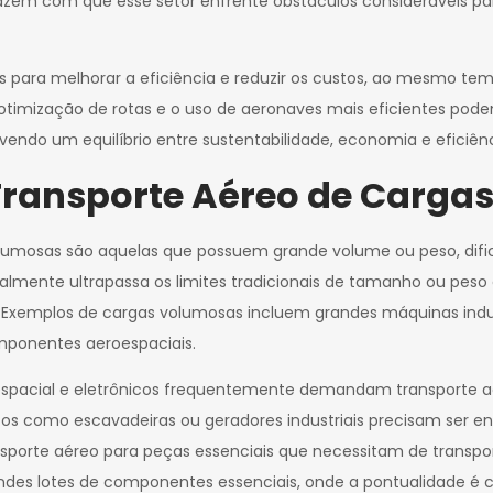
fazem com que esse setor enfrente obstáculos consideráveis p
s para melhorar a eficiência e reduzir os custos, ao mesmo t
 otimização de rotas e o uso de aeronaves mais eficientes po
endo um equilíbrio entre sustentabilidade, economia e eficiênc
 Transporte Aéreo de Carg
olumosas são aquelas que possuem grande volume ou peso, dific
eralmente ultrapassa os limites tradicionais de tamanho ou peso
a. Exemplos de cargas volumosas incluem grandes máquinas indu
ponentes aeroespaciais.
espacial e eletrônicos frequentemente demandam transporte a
s como escavadeiras ou geradores industriais precisam ser en
ansporte aéreo para peças essenciais que necessitam de transport
des lotes de componentes essenciais, onde a pontualidade é cru