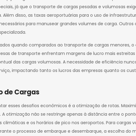
speciais, já que o transporte de cargas pesadas e volumosas e
. Além disso, as taxas aeroportuárias para o uso de infraestr
s necessários para manusear grandes volumes de carga. Outros 
pecializada.
evados quando comparados ao transporte de cargas menores, o
resas de transporte enfrentam margens de lucro mais estreitas 
ual das cargas volumosas. A necessidade de eficiência nunca f
rviço, impactando tanto os lucros das empresas quanto os cus
o de Cargas
tar esses desafios econômicos é a otimização de rotas. Maximiza
. A otimização não se restringe apenas à distância entre o po
ões climáticas e os horários de pico nos aeroportos. Para car
ante o processo de embarque e desembarque, a escolha do melh