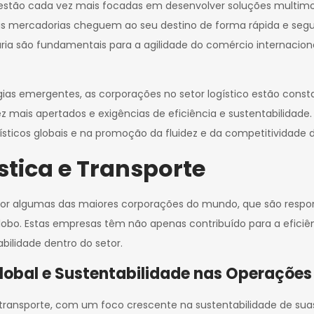
s estão cada vez mais focadas em desenvolver soluções multimo
as mercadorias cheguem ao seu destino de forma rápida e segura
iária são fundamentais para a agilidade do comércio internacio
gias emergentes, as corporações no setor logístico estão con
 mais apertados e exigências de eficiência e sustentabilidad
ísticos globais e na promoção da fluidez e da competitividade 
stica e Transporte
 por algumas das maiores corporações do mundo, que são resp
obo. Estas empresas têm não apenas contribuído para a eficiê
ilidade dentro do setor.
lobal e Sustentabilidade nas Operações
e transporte, com um foco crescente na sustentabilidade de su