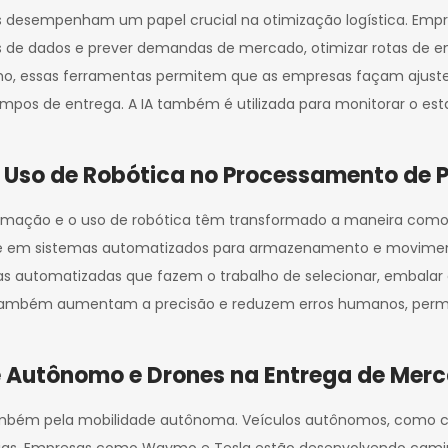
ados desempenham um papel crucial na otimização logística. Empr
s de dados e prever demandas de mercado, otimizar rotas de ent
mo, essas ferramentas permitem que as empresas façam ajust
empos de entrega. A IA também é utilizada para monitorar o est
Uso de Robótica no Processamento de 
utomação e o uso de robótica têm transformado a maneira com
nte em sistemas automatizados para armazenamento e movime
ras automatizadas que fazem o trabalho de selecionar, embalar 
ambém aumentam a precisão e reduzem erros humanos, permiti
 Autônomo e Drones na Entrega de Merc
 também pela mobilidade autônoma. Veículos autônomos, como
orias. Empresas como Waymo e Tesla estão desenvolvendo cami