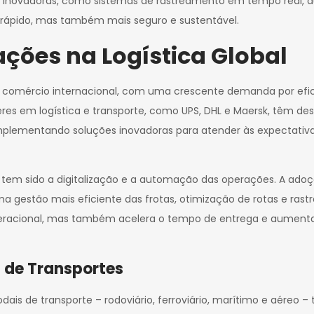
 inovadoras, como sistemas de rastreamento em tempo real, a
 rápido, mas também mais seguro e sustentável.
ções na Logística Global
do comércio internacional, com uma crescente demanda por efici
res em logística e transporte, como UPS, DHL e Maersk, têm 
mplementando soluções inovadoras para atender às expectativa
em sido a digitalização e a automação das operações. A adoção 
uma gestão mais eficiente das frotas, otimização de rotas e ra
peracional, mas também acelera o tempo de entrega e aumenta a
 de Transportes
ais de transporte – rodoviário, ferroviário, marítimo e aéreo – 