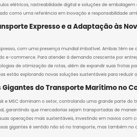
los elétricos, rastreabilidade digital e soluções de embalage
ado como uma referência em inovação e responsabilidade ambie
ransporte Expresso e a Adaptação às No
 expresso, com uma presença mundial imbatível. Ambas têm s
o e-commerce. Para atender à demanda crescente por entrega
logias de otimização de rotas, além de expandir suas frotas p
as estão explorando novas soluções sustentáveis para reduzir 
 Gigantes do Transporte Marítimo no Co
 e MSC dominam o setor, controlando uma grande parte do tra
al, garantindo que mercadorias sejam transportadas de maneira
ar suas operações mais sustentáveis, investindo em navios com 
ssas gigantes é sentido não só no transporte, mas também no d