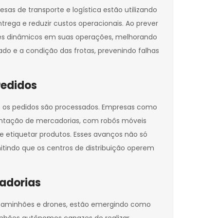
esas de transporte e logística estão utilizando
rega e reduzir custos operacionais. Ao prever
es dinâmicos em suas operações, melhorando
ado e a condição das frotas, prevenindo falhas
Pedidos
o os pedidos são processados. Empresas como
ntação de mercadorias, com robôs móveis
e etiquetar produtos. Esses avanços não só
ndo que os centros de distribuição operem
adorias
 caminhões e drones, estão emergindo como
nhões autônomos capazes de realizar