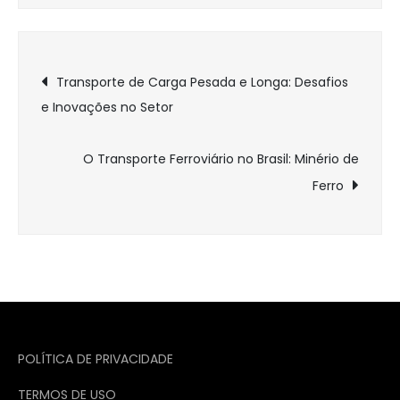
Navegação
Transporte de Carga Pesada e Longa: Desafios
e Inovações no Setor
de
Post
O Transporte Ferroviário no Brasil: Minério de
Ferro
POLÍTICA DE PRIVACIDADE
TERMOS DE USO