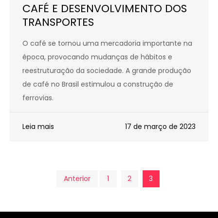
CAFÉ E DESENVOLVIMENTO DOS
TRANSPORTES
O café se tornou uma mercadoria importante na
época, provocando mudanças de hábitos e
reestruturação da sociedade. A grande produção
de café no Brasil estimulou a construção de
ferrovias.
Leia mais
17 de março de 2023
Paginação
Anterior
1
2
3
de