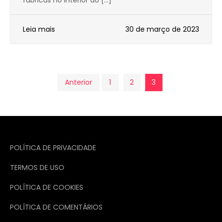
fábricas no interior do […]
Leia mais
30 de março de 2023
Paginação
Anterior
1
2
3
de
posts
POLÍTICA DE PRIVACIDADE
TERMOS DE USO
POLÍTICA DE COOKIES
POLÍTICA DE COMENTÁRIOS